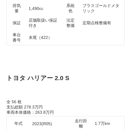
排気
系統
ブラスゴールドメタ
1,490cc
量
色
リック
店舗取扱い保証
法定
保証
定期点検整備有
付き
整備
車台
末尾（422）
番号
ネットで相談
在庫確認・見積もり依頼
電話で相談
無料 0120-218-007
電話ガイダンス応答後は⑤番を選択ください。
トヨタ ハリアー 2.0 S
全
56
枚
支払総額
278.3万円
車両本体価格：263.8万円
走行距
年式
1.7万km
2023(R05)
離