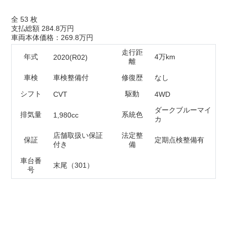
全
53
枚
支払総額
284.8万円
車両本体価格：269.8万円
走行距
年式
4万km
2020(R02)
離
車検
車検整備付
修復歴
なし
シフト
駆動
CVT
4WD
ダークブルーマイ
排気量
系統色
1,980cc
カ
店舗取扱い保証
法定整
保証
定期点検整備有
付き
備
車台番
末尾（301）
号
ネットで相談
在庫確認・見積もり依頼
電話で相談
無料 0120-218-007
電話ガイダンス応答後は⑤番を選択ください。