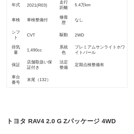
走行
年式
5.4万km
2021(R03)
距離
修復
車検
車検整備付
なし
歴
シフ
駆動
CVT
2WD
ト
排気
系統
プレミアムサンライトホワ
1,490cc
量
色
イトパール
店舗取扱い保
法定
保証
定期点検整備有
証付き
整備
車台
末尾（132）
番号
ネットで相談
在庫確認・見積もり依頼
電話で相談
無料 0120-218-007
電話ガイダンス応答後は⑤番を選択ください。
トヨタ RAV4 2.0 G Zパッケージ 4WD