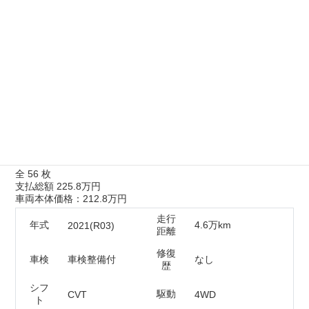
末尾（319）
番号
ネットで相談
在庫確認・見積もり依頼
電話で相談
無料 0120-218-007
電話ガイダンス応答後は⑤番を選択ください。
トヨタ ヤリスクロス 1.5 ハイブリッド Z
E-Four 4WD
全
56
枚
支払総額
225.8万円
車両本体価格：212.8万円
走行
年式
4.6万km
2021(R03)
距離
修復
車検
車検整備付
なし
歴
シフ
駆動
CVT
4WD
ト