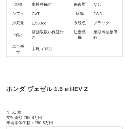
車検
車検整備付
修復歴
なし
シフト
駆動
CVT
2WD
排気量
系統色
ブラック
1,980cc
店舗取扱い保証付
法定整
定期点検整備
保証
き
備
有
車台番
末尾（332）
号
ネットで相談
在庫確認・見積もり依頼
電話で相談
無料 0120-218-007
電話ガイダンス応答後は⑤番を選択ください。
ホンダ ヴェゼル 1.5 e:HEV Z
全
51
枚
支払総額
263.8万円
車両本体価格：250.8万円