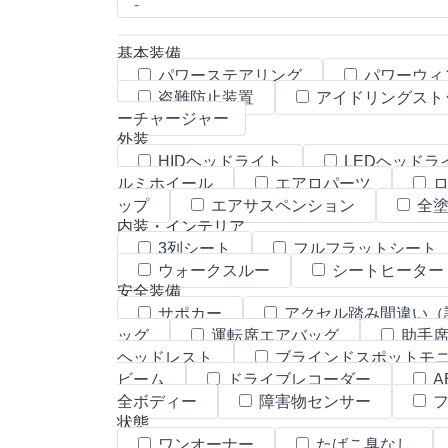
基本装備
パワーステアリング
パワーウィ
盗難防止装置
アイドリングスト
ーチャージャー
外装
HIDヘッドライト
LEDヘッドラ
ルミホイール
エアロパーツ
ロ
ップ
エアサスペンション
全塗
内装・インテリア
3列シート
フルフラットシート
ウォークスルー
シートヒーター
安全装備
サポカー
アクセル踏み間違い（
ッグ
運転席エアバッグ
助手席
ヘッドレスト
ブラインドスポットモ
ビーム
ドライブレコーダー
A
全ボディー
障害物センサー
フ
状態
ワンオーナー
たばこ臭なし