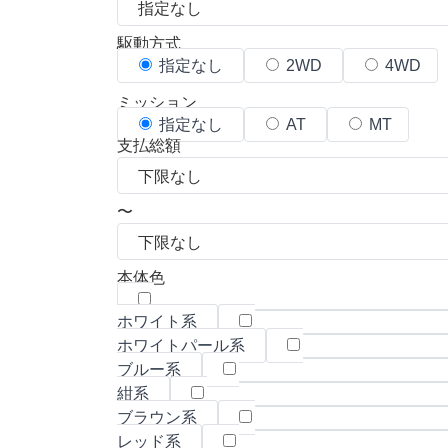
駆動方式
指定なし
2WD
4WD
ミッション
指定なし
AT
MT
支払総額
〜
本体色
ホワイト系
ホワイトパール系
ブルー系
紺系
ブラウン系
レッド系