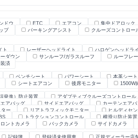
ンドウ
ETC
エアコン
集中ドアロック
ップ
パーキングアシスト
クルーズコントロー
イト
レーザーヘッドライト
ハロゲンヘッドラ
ーダウン
サンルーフ/ガラスルーフ
ルーフレ
装済
ベンチシート
パワーシート
本革シー
シートエアコン
後席モニター
1500
誤発進）防止装置
アダプティブクルーズコントロール
エアバッグ
サイドエアバッグ
カーテンエアバ
ニター
リアトラフィックモニター
ヒルディセン
BS
トラクションコントロール
横滑り防止装
ロントカメラ
バックカメラ
サイドカメラ
記録簿
登録済未使用車
正規ディーラー店