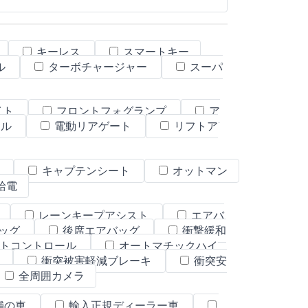
キーレス
スマートキー
ル
ターボチャージャー
スーパ
イト
フロントフォグランプ
ア
ール
電動リアゲート
リフトア
ト
キャプテンシート
オットマン
W給電
レーンキープアシスト
エアバ
ッグ
後席エアバッグ
衝撃緩和
トコントロール
オートマチックハイ
置
衝突被害軽減ブレーキ
衝突安
全周囲カメラ
舗の車
輸入正規ディーラー車