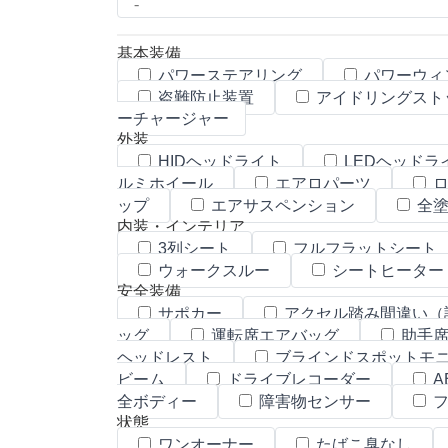
基本装備
パワーステアリング
パワーウィ
盗難防止装置
アイドリングスト
ーチャージャー
外装
HIDヘッドライト
LEDヘッドラ
ルミホイール
エアロパーツ
ロ
ップ
エアサスペンション
全塗
内装・インテリア
3列シート
フルフラットシート
ウォークスルー
シートヒーター
安全装備
サポカー
アクセル踏み間違い（
ッグ
運転席エアバッグ
助手席
ヘッドレスト
ブラインドスポットモ
ビーム
ドライブレコーダー
A
全ボディー
障害物センサー
フ
状態
ワンオーナー
たばこ臭なし