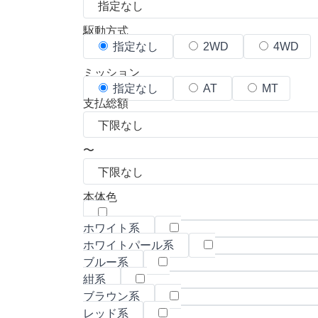
駆動方式
指定なし
2WD
4WD
ミッション
指定なし
AT
MT
支払総額
〜
本体色
ホワイト系
ホワイトパール系
ブルー系
紺系
ブラウン系
レッド系