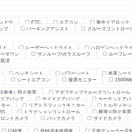
ンドウ
ETC
エアコン
集中ドアロック
ップ
パーキングアシスト
クルーズコントロー
イト
レーザーヘッドライト
ハロゲンヘッドラ
ーダウン
サンルーフ/ガラスルーフ
ルーフレ
装済
ベンチシート
パワーシート
本革シー
シートエアコン
後席モニター
1500
誤発進）防止装置
アダプティブクルーズコントロール
エアバッグ
サイドエアバッグ
カーテンエアバ
ニター
リアトラフィックモニター
ヒルディセン
BS
トラクションコントロール
横滑り防止装
ロントカメラ
バックカメラ
サイドカメラ
記録簿
登録済未使用車
正規ディーラー店