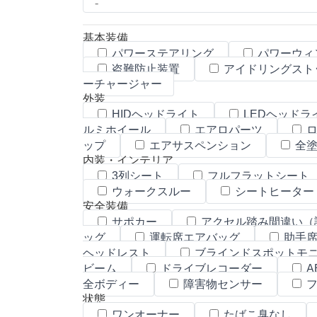
基本装備
パワーステアリング
パワーウィ
盗難防止装置
アイドリングスト
ーチャージャー
外装
HIDヘッドライト
LEDヘッドラ
ルミホイール
エアロパーツ
ロ
ップ
エアサスペンション
全塗
内装・インテリア
3列シート
フルフラットシート
ウォークスルー
シートヒーター
安全装備
サポカー
アクセル踏み間違い（
ッグ
運転席エアバッグ
助手席
ヘッドレスト
ブラインドスポットモ
ビーム
ドライブレコーダー
A
全ボディー
障害物センサー
フ
状態
ワンオーナー
たばこ臭なし