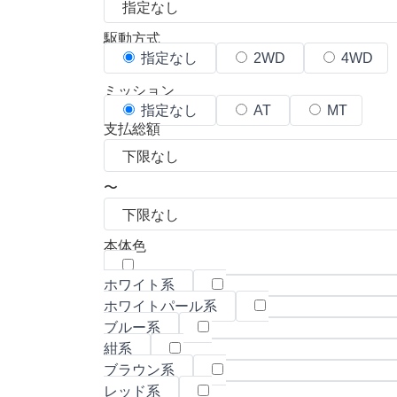
駆動方式
指定なし
2WD
4WD
ミッション
指定なし
AT
MT
支払総額
〜
本体色
ホワイト系
ホワイトパール系
ブルー系
紺系
ブラウン系
レッド系