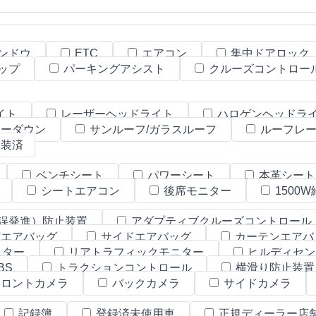
ンドウ
ETC
エアコン
集中ドアロック
ップ
パーキングアシスト
クルーズコントロー
イト
レーザーヘッドライト
ハロゲンヘッドラ
ーダウン
サンルーフ/ガラスルーフ
ルーフレ
装済
ベンチシート
パワーシート
本革シー
シートエアコン
後席モニター
1500
誤発進）防止装置
アダプティブクルーズコントロール
エアバッグ
サイドエアバッグ
カーテンエアバ
ニター
リアトラフィックモニター
ヒルディセン
BS
トラクションコントロール
横滑り防止装
ロントカメラ
バックカメラ
サイドカメラ
記録簿
登録済未使用車
正規ディーラー店