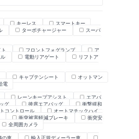
キーレス
スマートキー
ル
ターボチャージャー
スーパ
イト
フロントフォグランプ
ア
ール
電動リアゲート
リフトア
ト
キャプテンシート
オットマン
W給電
レーンキープアシスト
エアバ
ッグ
後席エアバッグ
衝撃緩和
トコントロール
オートマチックハイ
置
衝突被害軽減ブレーキ
衝突安
全周囲カメラ
舗の車
輸入正規ディーラー車