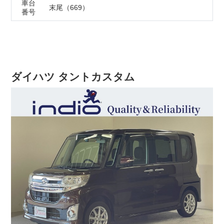
車台
末尾（669）
番号
ネットで相談
在庫確認・見積もり依頼
電話で相談
無料 0120-218-007
電話ガイダンス応答後は⑤番を選択ください。
ダイハツ タントカスタム