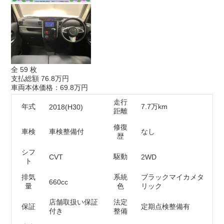
全
59
枚
支払総額
76.8万円
車両本体価格：69.8万円
走行
年式
7.7万km
2018(H30)
距離
修復
車検
車検整備付
なし
歴
シフ
駆動
CVT
2WD
ト
排気
系統
ブラックマイカメタ
660cc
量
色
リック
店舗取扱い保証
法定
保証
定期点検整備有
付き
整備