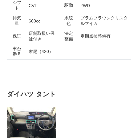
シフ
駆動
CVT
2WD
ト
排気
系統
プラムブラウンクリスタ
660cc
量
色
ルマイカ
店舗取扱い保
法定
保証
定期点検整備有
証付き
整備
車台
末尾（420）
番号
ネットで相談
在庫確認・見積もり依頼
電話で相談
無料 0120-218-007
電話ガイダンス応答後は⑤番を選択ください。
ダイハツ タント