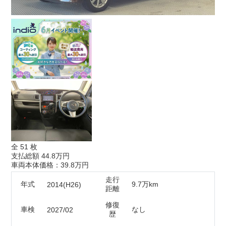
全
51
枚
支払総額
44.8万円
車両本体価格：39.8万円
走行
年式
9.7万km
2014(H26)
距離
修復
車検
なし
2027/02
歴