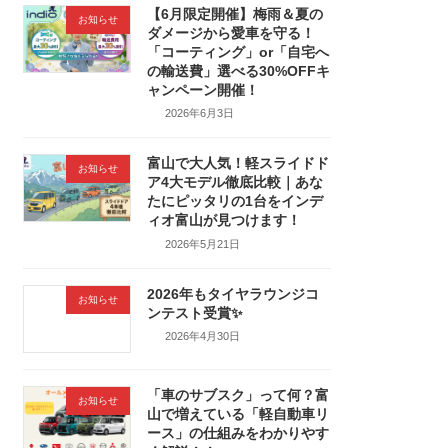
【6月限定開催】梅雨＆夏の
お知らせ
ダメージから愛車を守る！
「コーティング」or「自宅へ
の輸送費」選べる30%OFFキ
ャンペーン開催！
2026年6月3日
富山で大人気！軽スライドド
お知らせ
ア4大モデル徹底比較｜あな
たにピッタリの1台をインデ
ィオ富山が見つけます！
2026年5月21日
2026年もタイヤラウンジコ
お知らせ
ンテスト受賞✨
2026年4月30日
「車のサブスク」って何？富
お知らせ
山で増えている「軽自動車リ
ース」の仕組みをわかりやす