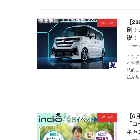
【2
お知らせ
剖！
説！
202
こんに
る皆様
発的に
並み居
【6
お知らせ
「コ
キャ